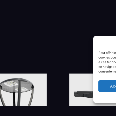
Pour offrir 
cookies pour
à ces techn
de navigatio
consentement
Ac