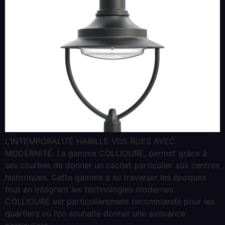
L’INTEMPORALITÉ HABILLE VOS RUES AVEC
MODERNITÉ. La gamme COLLIOURE, permet grâce à
ses courbes de donner un cachet particulier aux centres
historiques. Cette gamme a su traverser les époques
tout en intégrant les technologies modernes.
COLLIOURE est particulièrement recommandé pour les
quartiers où l’on souhaite donner une ambiance