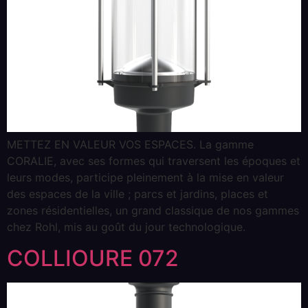
METTEZ EN VALEUR VOS ESPACES. La gamme
CORALIE, avec ses formes qui traversent les époques et
leurs modes, participe pleinement à la mise en valeur
des espaces de la ville ; parcs et jardins, places et
zones résidentielles, un grand classique de nos gammes
chez Rohl, mis au goût du jour technologique.
COLLIOURE 072