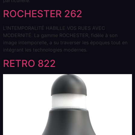
particulière.
ROCHESTER 262
L’INTEMPORALITÉ HABILLE VOS RUES AVEC
MODERNITÉ. La gamme ROCHESTER, fidèle à son
image intemporelle, a su traverser les époques tout en
intégrant les technologies modernes.
RETRO 822