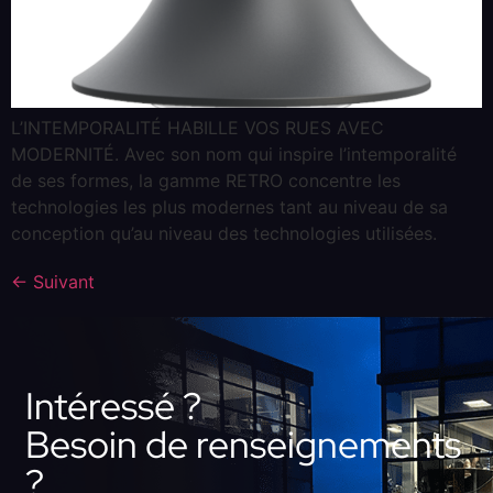
L’INTEMPORALITÉ HABILLE VOS RUES AVEC
MODERNITÉ. Avec son nom qui inspire l’intemporalité
de ses formes, la gamme RETRO concentre les
technologies les plus modernes tant au niveau de sa
conception qu’au niveau des technologies utilisées.
←
Suivant
Intéressé ?
Besoin de renseignements
?